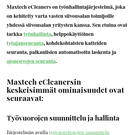
Maxtech eCleaners on työnhallintajärjestelmä, joka
on kehitetty varta vasten siivousalan toimijoille
yhdessä siivousalan yritysten kanssa. Sen etuina ovat
tarkka
työnhallinta
, helppokäyttöinen
työajanseuranta
, kohdekohtaisten katteiden
seuranta, palkanlisien automatisoitu laskenta ja
ajoneuvojen seuranta
.
Maxtech eCleanersin
keskeisimmät ominaisuudet ovat
seuraavat:
Työvuorojen suunnittelu ja hallinta
Järjestelmän avulla
työvuorolistojen suunnittelu