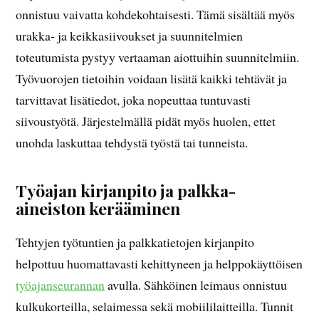
onnistuu vaivatta kohdekohtaisesti. Tämä sisältää myös
urakka- ja keikkasiivoukset ja suunnitelmien
toteutumista pystyy vertaaman aiottuihin suunnitelmiin.
Työvuorojen tietoihin voidaan lisätä kaikki tehtävät ja
tarvittavat lisätiedot, joka nopeuttaa tuntuvasti
siivoustyötä. Järjestelmällä pidät myös huolen, ettet
unohda laskuttaa tehdystä työstä tai tunneista.
Työajan kirjanpito ja palkka-
aineiston kerääminen
Tehtyjen työtuntien ja palkkatietojen kirjanpito
helpottuu huomattavasti kehittyneen ja helppokäyttöisen
työajanseurannan
avulla. Sähköinen leimaus onnistuu
kulkukorteilla, selaimessa sekä mobiililaitteilla. Tunnit