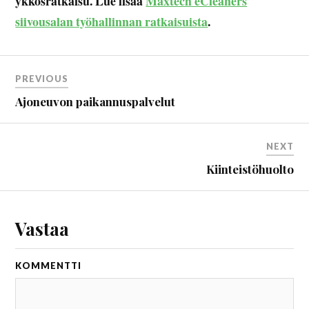
ykkösratkaisu. Lue lisää
Maxtech eCleaners
siivousalan työhallinnan ratkaisuista
.
PREVIOUS
Ajoneuvon paikannuspalvelut
NEXT
Kiinteistöhuolto
Vastaa
KOMMENTTI